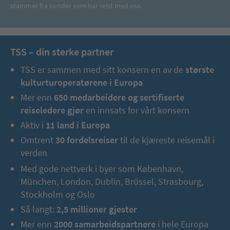
stammer fra kunder som har reist med oss.
TSS – din sterke partner
TSS er sammen med sitt konsern en av de
største
kulturturoperatørene i Europa
Mer enn
650 medarbeidere og sertifiserte
reiseledere gjør
en innsats for vårt konsern
Aktiv i
11 land i Europa
Omtrent
30 fordelsreiser
til de kjæreste reisemål i
verden
Med gode nettverk i byer som København,
München, London, Dublin, Brüssel, Strasbourg,
Stockholm og Oslo
Så langt:
2,5 millioner gjester
Mer enn
2000 samarbeidspartnere
i hele Europa