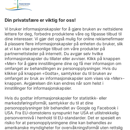
Reisebrev via nyhetsbrev på e -post:
I tiden som kommer sender vi deg gjerne våre flotteste turer
på e-post!
Tilmeld dig nu!