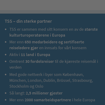
TSS – din sterke partner
TSS er sammen med sitt konsern en av de
største
kulturturoperatørene i Europa
Mer enn
650 medarbeidere og sertifiserte
reiseledere gjør
en innsats for vårt konsern
Aktiv i
11 land i Europa
Omtrent
30 fordelsreiser
til de kjæreste reisemål i
verden
Med gode nettverk i byer som København,
München, London, Dublin, Brüssel, Strasbourg,
Stockholm og Oslo
Så langt:
2,5 millioner gjester
Mer enn
2000 samarbeidspartnere
i hele Europa