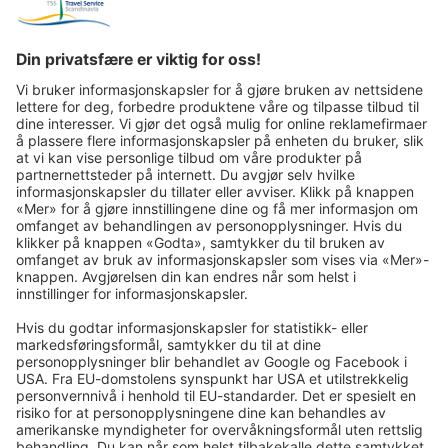
Reisebrev via nyhetsbrev på e -post:
I tiden som kommer sender vi deg gjerne våre flotteste turer
på e-post!
Tilmeld dig nu!