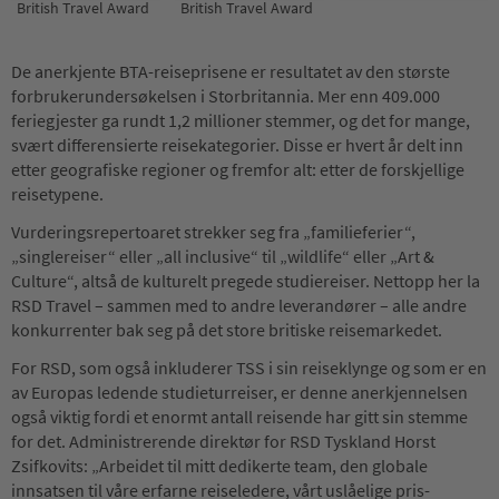
British Travel Award
British Travel Award
De anerkjente BTA-reiseprisene er resultatet av den største
forbrukerundersøkelsen i Storbritannia. Mer enn 409.000
feriegjester ga rundt 1,2 millioner stemmer, og det for mange,
svært differensierte reisekategorier. Disse er hvert år delt inn
etter geografiske regioner og fremfor alt: etter de forskjellige
reisetypene.
Vurderingsrepertoaret strekker seg fra „familieferier“,
„singlereiser“ eller „all inclusive“ til „wildlife“ eller „Art &
Culture“, altså de kulturelt pregede studiereiser. Nettopp her la
RSD Travel – sammen med to andre leverandører – alle andre
konkurrenter bak seg på det store britiske reisemarkedet.
For RSD, som også inkluderer TSS i sin reiseklynge og som er en
av Europas ledende studieturreiser, er denne anerkjennelsen
også viktig fordi et enormt antall reisende har gitt sin stemme
for det. Administrerende direktør for RSD Tyskland Horst
Zsifkovits: „Arbeidet til mitt dedikerte team, den globale
innsatsen til våre erfarne reiseledere, vårt uslåelige pris-