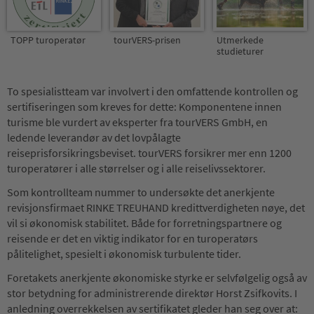
TOPP turoperatør
tourVERS-prisen
Utmerkede
studieturer
To spesialistteam var involvert i den omfattende kontrollen og
sertifiseringen som kreves for dette: Komponentene innen
turisme ble vurdert av eksperter fra tourVERS GmbH, en
ledende leverandør av det lovpålagte
reiseprisforsikringsbeviset. tourVERS forsikrer mer enn 1200
turoperatører i alle størrelser og i alle reiselivssektorer.
Som kontrollteam nummer to undersøkte det anerkjente
revisjonsfirmaet RINKE TREUHAND kredittverdigheten nøye, det
vil si økonomisk stabilitet. Både for forretningspartnere og
reisende er det en viktig indikator for en turoperatørs
pålitelighet, spesielt i økonomisk turbulente tider.
Foretakets anerkjente økonomiske styrke er selvfølgelig også av
stor betydning for administrerende direktør Horst Zsifkovits. I
anledning overrekkelsen av sertifikatet gleder han seg over at: