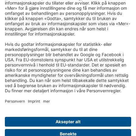
Reisebrev via nyhetsbrev på e -post:
I tiden som kommer sender vi deg gjerne våre flotteste turer
på e-post!
Tilmeld dig nu!
Om oss
Dine fordeler
Kontakt oss
Copyright
Personvern
Innstillinger for informasjonskapsler
Flyplassen
Alminnelige reisevilkår
Reiseforsikringen
Tvistebehandling
Slik betales reisen