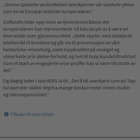
„Denne spesielle verdsettelsen anerkjenner vår samlede ytelse
som en av Europas ledende turoperatører.“
Zsifkovits lister opp noen av tjenesteområdene der
turoperatøren han representerer nå kan skryte av å være en
leverandør over gjennomsnittet: „Dette starter med detaljerte
telefonråd til kundene og går via til presentasjon av vårt
fantastiske reiseutvalg, samt toppkvalitet på utvalget og
utmerkede pris-ytelse-forhold, og helt til topp kundetilfredshet.
Som et team av engasjerte reise-proffer kan vi være litt stolte av
det.”
Og daglig leder i tourVERS la til: „Det å bli anerkjent som en Top-
turoperatør skiller deg fra mange konkurrenter innen studie-
og rekreasjonsreiser.“
Tilbake til oversikten