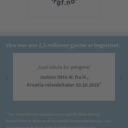
Våre mer enn 2,5 millioner gjester er begeistret:
„God valuta for pengene“
Jostein Otto W. fra H.,
Kroatia-reisedeltaker 10.10.2023¹
¹ TSS Travel Service Scandinavia AS og RSD Reise Service
Deutschland er deler av et europeisk turoperatørkonsern som
arrangerer reiser for kunder fra flere europeiske land.