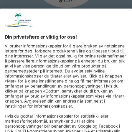
Reisebrev via nyhetsbrev på e -post:
I tiden som kommer sender vi deg gjerne våre flotteste turer