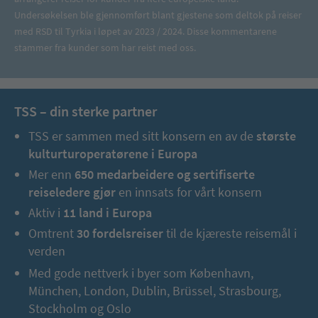
Undersøkelsen ble gjennomført blant gjestene som deltok på reiser
med RSD til Tyrkia i løpet av 2023 / 2024. Disse kommentarene
stammer fra kunder som har reist med oss.
TSS – din sterke partner
TSS er sammen med sitt konsern en av de
største
kulturturoperatørene i Europa
Mer enn
650 medarbeidere og sertifiserte
reiseledere gjør
en innsats for vårt konsern
Aktiv i
11 land i Europa
Omtrent
30 fordelsreiser
til de kjæreste reisemål i
verden
Med gode nettverk i byer som København,
München, London, Dublin, Brüssel, Strasbourg,
Stockholm og Oslo