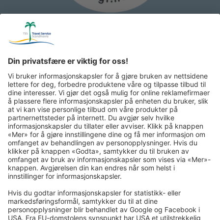
Reisebrev via nyhetsbrev på e -post:
I tiden som kommer sender vi deg gjerne våre flotteste turer
på e-post!