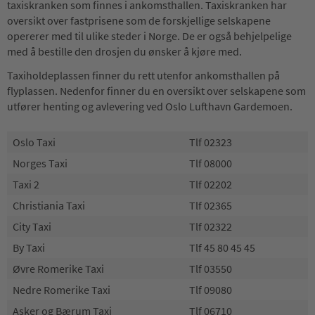
taxiskranken som finnes i ankomsthallen. Taxiskranken har
oversikt over fastprisene som de forskjellige selskapene
opererer med til ulike steder i Norge. De er også behjelpelige
med å bestille den drosjen du ønsker å kjøre med.
Taxiholdeplassen finner du rett utenfor ankomsthallen på
flyplassen. Nedenfor finner du en oversikt over selskapene som
utfører henting og avlevering ved Oslo Lufthavn Gardemoen.
Oslo Taxi
Tlf 02323
Norges Taxi
Tlf 08000
Taxi 2
Tlf 02202
Christiania Taxi
Tlf 02365
City Taxi
Tlf 02322
By Taxi
Tlf 45 80 45 45
Øvre Romerike Taxi
Tlf 03550
Nedre Romerike Taxi
Tlf 09080
Asker og Bærum Taxi
Tlf 06710